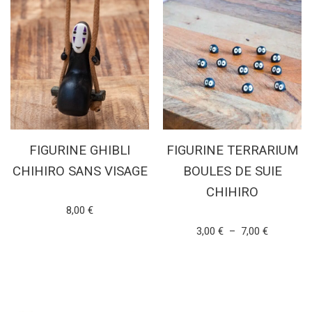
FIGURINE GHIBLI
FIGURINE TERRARIUM
CHIHIRO SANS VISAGE
BOULES DE SUIE
CHIHIRO
Note
8,00
€
5.00
sur 5
Note
3,00
€
–
7,00
€
5.00
AJOUTER AU PANIER
sur 5
CHOIX DES OPTIONS