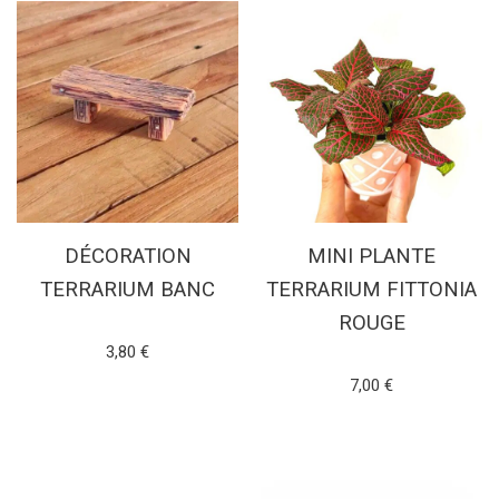
DÉCORATION
MINI PLANTE
TERRARIUM BANC
TERRARIUM FITTONIA
ROUGE
Note
3,80
€
4.89
sur 5
Note
7,00
€
4.86
CHOIX DES OPTIONS
sur 5
AJOUTER AU PANIER