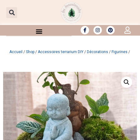
Aller
au
contenu
Accueil
/
Shop
/
Accessoires terrarium DIY
/
Décorations
/
Figurines
/ Statu