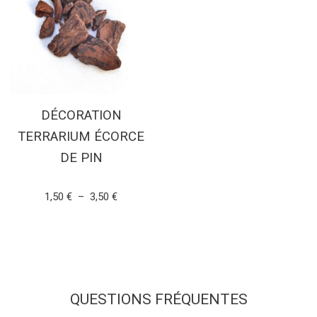
DÉCORATION
TERRARIUM ÉCORCE
DE PIN
Note
1,50
€
–
3,50
€
5.00
sur 5
CHOIX DES OPTIONS
QUESTIONS FRÉQUENTES