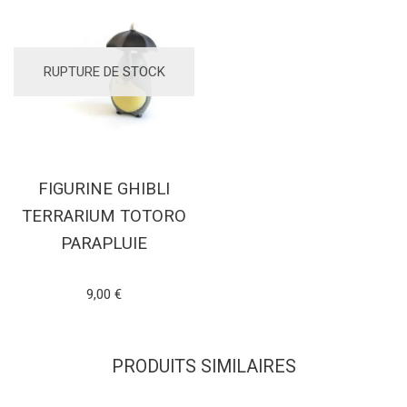
RUPTURE DE STOCK
FIGURINE GHIBLI
TERRARIUM TOTORO
PARAPLUIE
Note
9,00
€
4.93
sur 5
LIRE LA SUITE
PRODUITS SIMILAIRES