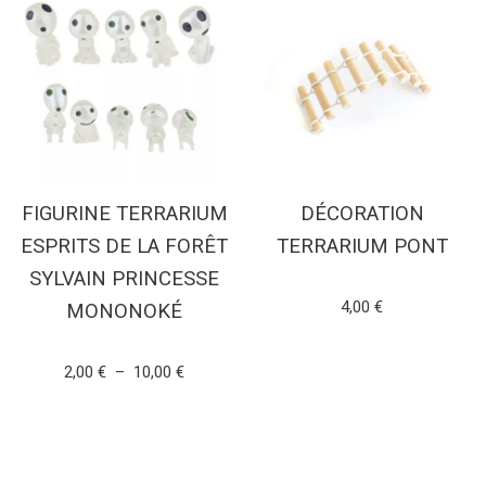
FIGURINE TERRARIUM
DÉCORATION
ESPRITS DE LA FORÊT
TERRARIUM PONT
SYLVAIN PRINCESSE
Note
4,00
€
MONONOKÉ
5.00
sur 5
AJOUTER AU PANIER
Note
2,00
€
–
10,00
€
4.69
sur 5
CHOIX DES OPTIONS