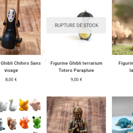
RUPTURE DE STOCK
 Ghibli Chihiro Sans
Figurine Ghibli terrarium
Figuri
visage
Totoro Parapluie
l
8,00
€
9,00
€
TER AU PANIER
LIRE LA SUITE
AJOUT