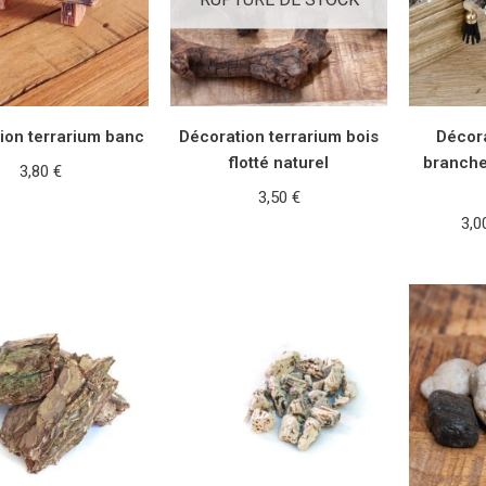
ion terrarium banc
Décoration terrarium bois
Décora
flotté naturel
branche
3,80
€
3,50
€
X DES OPTIONS
3,
LIRE LA SUITE
CHOIX