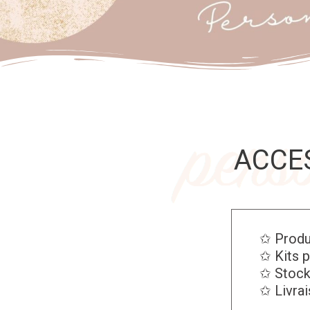
ACCE
✩ Produ
✩ Kits p
✩ Stocks
✩ Livrai