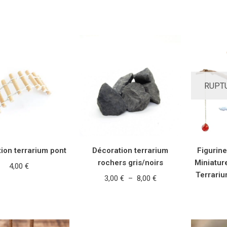
TER AU PANIER
AJOUTER AU PANIER
CHOIX
RUPT
ion terrarium pont
Décoration terrarium
Figurin
rochers gris/noirs
Miniatur
4,00
€
Terrariu
3,00
€
–
8,00
€
TER AU PANIER
CHOIX DES OPTIONS
LI