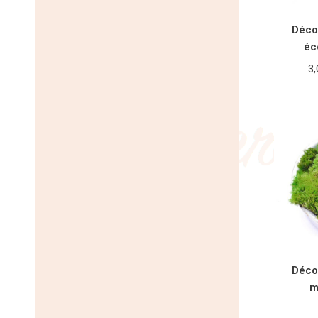
Déco
éc
3
CHOI
Déco
m