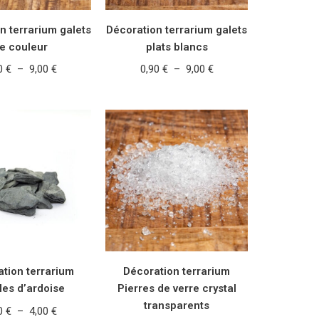
n terrarium galets
Décoration terrarium galets
e couleur
plats blancs
90
€
–
9,00
€
0,90
€
–
9,00
€
 DES OPTIONS
CHOIX DES OPTIONS
tion terrarium
Décoration terrarium
les d’ardoise
Pierres de verre crystal
transparents
00
€
–
4,00
€