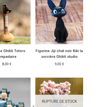
ne Ghibli Totoro
Figurine Jiji chat noir Kiki la
ampadaire
sorcière Ghibli studio
8,00
€
9,00
€
ER AU PANIER
AJOUTER AU PANIER
RUPTURE DE STOCK