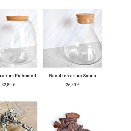
rrarium Richmond
Bocal terrarium Sohna
32,80
€
26,80
€
ER AU PANIER
AJOUTER AU PANIER