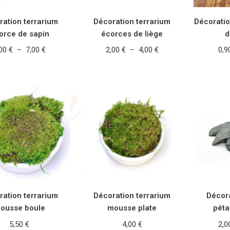
ration terrarium
Décoration terrarium
Décoratio
orce de sapin
écorces de liège
d
,00
€
–
7,00
€
2,00
€
–
4,00
€
0,
X DES OPTIONS
CHOIX DES OPTIONS
CHOIX
ration terrarium
Décoration terrarium
Décora
ousse boule
mousse plate
péta
5,50
€
4,00
€
2,