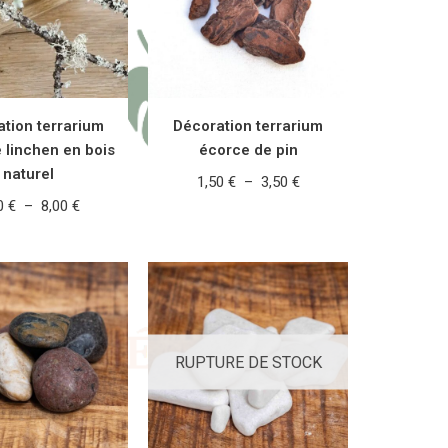
tion terrarium
Décoration terrarium
 linchen en bois
écorce de pin
naturel
1,50
€
–
3,50
€
00
€
–
8,00
€
CHOIX DES OPTIONS
 DES OPTIONS
RUPTURE DE STOCK