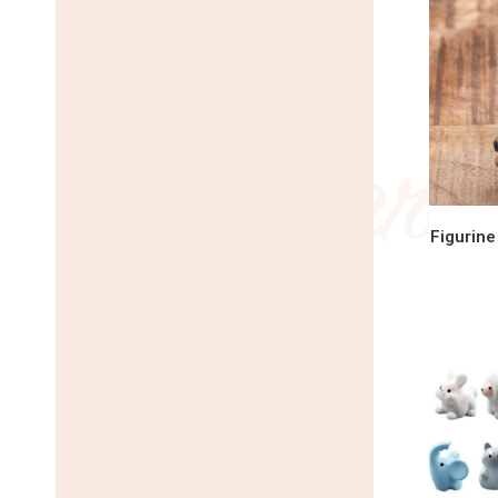
Figurine
AJOU