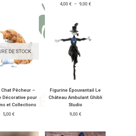
4,00
€
–
9,00
€
 DES OPTIONS
CHOIX DES OPTIONS
URE DE STOCK
e Chat Pêcheur –
Figurine Épouvantail Le
e Décorative pour
Château Ambulant Ghibli
ms et Collections
Studio
5,00
€
9,00
€
RE LA SUITE
AJOUTER AU PANIER