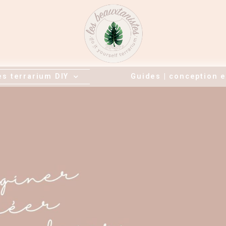
es terrarium DIY
Guides | conception e