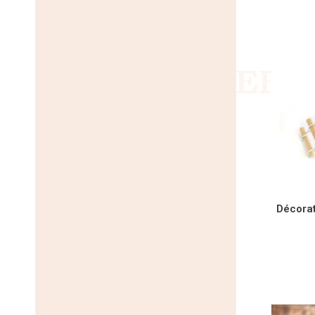
AJOU
Décorat
AJOU