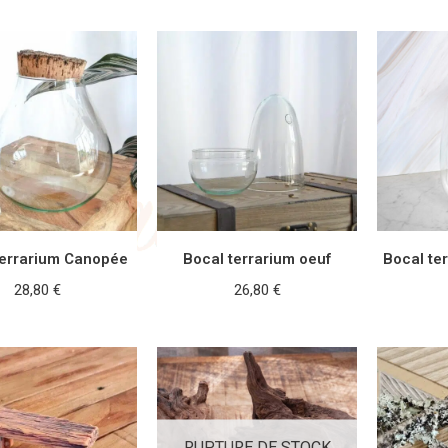
terrarium Canopée
Bocal terrarium oeuf
Bocal te
28,80
€
26,80
€
TER AU PANIER
AJOUTER AU PANIER
AJOUT
RUPTURE DE STOCK