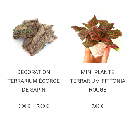
DÉCORATION
MINI PLANTE
TERRARIUM ÉCORCE
TERRARIUM FITTONIA
DE SAPIN
ROUGE
Note
Note
3,00
€
–
7,00
€
7,00
€
5.00
4.86
sur 5
sur 5
CHOIX DES OPTIONS
AJOUTER AU PANIER