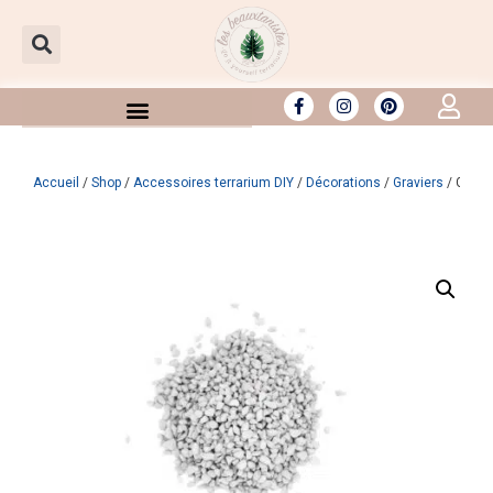
Aller
au
contenu
Accueil
/
Shop
/
Accessoires terrarium DIY
/
Décorations
/
Graviers
/ Gravie