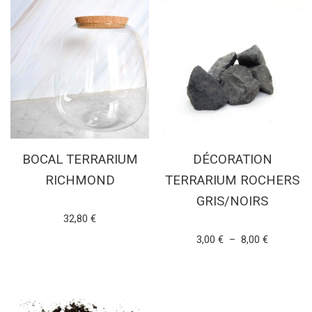
BOCAL TERRARIUM
DÉCORATION
RICHMOND
TERRARIUM ROCHERS
GRIS/NOIRS
Note
32,80
€
5.00
sur 5
Note
3,00
€
–
8,00
€
5.00
AJOUTER AU PANIER
sur 5
CHOIX DES OPTIONS