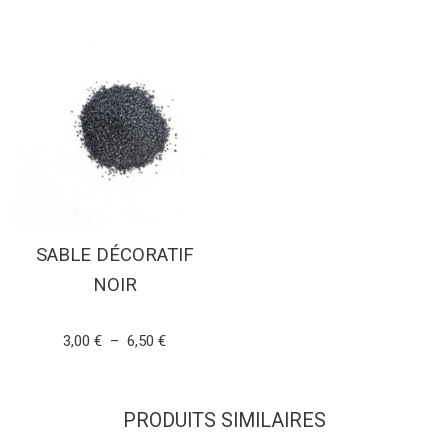
SABLE DÉCORATIF
NOIR
Note
3,00
€
–
6,50
€
5.00
sur 5
CHOIX DES OPTIONS
PRODUITS SIMILAIRES