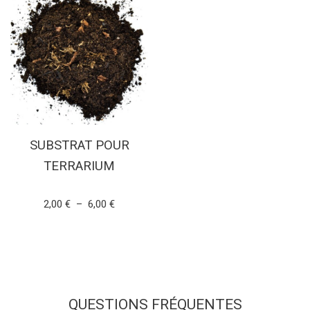
SUBSTRAT POUR
TERRARIUM
Note
2,00
€
–
6,00
€
4.89
sur 5
CHOIX DES OPTIONS
QUESTIONS FRÉQUENTES