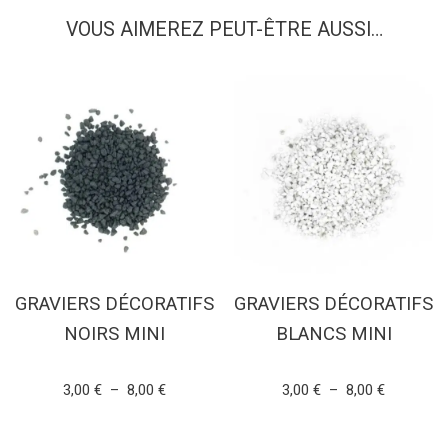
VOUS AIMEREZ PEUT-ÊTRE AUSSI…
GRAVIERS DÉCORATIFS
GRAVIERS DÉCORATIFS
NOIRS MINI
BLANCS MINI
Note
Note
3,00
€
–
8,00
€
3,00
€
–
8,00
€
5.00
5.00
sur 5
sur 5
CHOIX DES OPTIONS
CHOIX DES OPTIONS